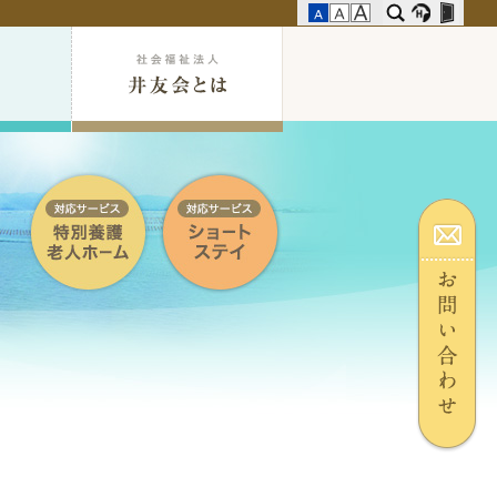
採
用
情
報