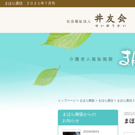
まほら通信 ２０２１年７月号
トップページ
>
まほら舞阪
>
まほら通信
> まほら通信
まほら舞阪からの
2021/
まほ
お知らせ
2026/08/01