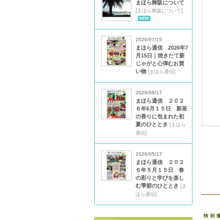
まほら舞阪について
[
]
まほら舞阪について
NEW
2026/07/15
まほら通信 2026年7
月15日｜焼きたて新
じゃがと心弾むお買
い物
[
]
まほら通信
2026/06/17
まほら通信 ２０２
６年6月１５日 新茶
の香りに包まれた初
夏のひととき
[
まほら
]
通信
2026/05/17
まほら通信 ２０２
６年５月１５日 春
の彩りと学びを楽し
む季節のひととき
[
ま
]
ほら通信