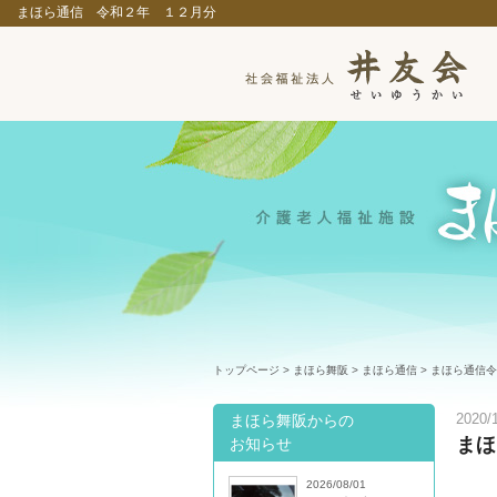
まほら通信 令和２年 １２月分
トップページ
>
まほら舞阪
>
まほら通信
> まほら通信
まほら舞阪からの
2020/
まほ
お知らせ
2026/08/01