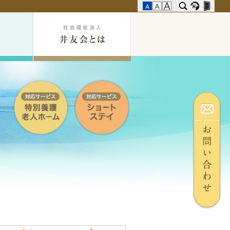
採
用
情
報