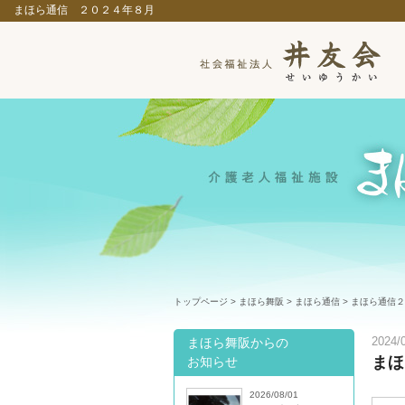
まほら通信 ２０２４年８月
トップページ
>
まほら舞阪
>
まほら通信
> まほら通信
まほら舞阪からの
2024/
まほ
お知らせ
2026/08/01