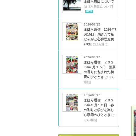
まほら舞阪について
[
]
まほら舞阪について
NEW
2026/07/15
まほら通信 2026年7
月15日｜焼きたて新
じゃがと心弾むお買
い物
[
]
まほら通信
2026/06/17
まほら通信 ２０２
６年6月１５日 新茶
の香りに包まれた初
夏のひととき
[
まほら
]
通信
2026/05/17
まほら通信 ２０２
６年５月１５日 春
の彩りと学びを楽し
む季節のひととき
[
ま
]
ほら通信