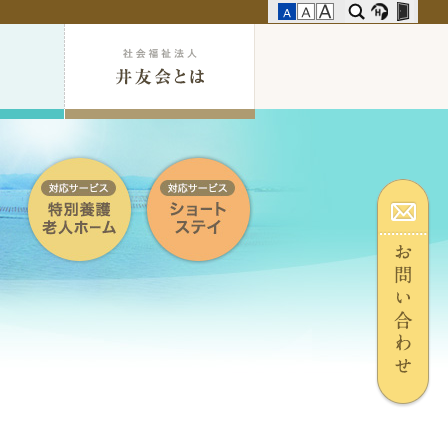
採
用
情
報